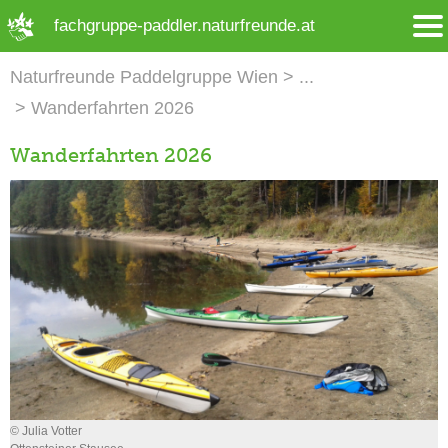
➜ Hauptregion der Seite anspringen
fachgruppe-paddler.naturfreunde.at
Naturfreunde Paddelgruppe Wien
Wanderfahrten 2026
Wanderfahrten 2026
© Julia Votter