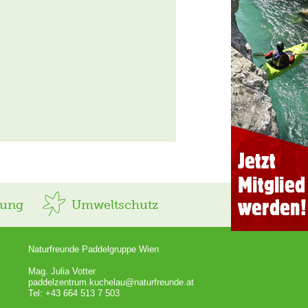
rung
Umweltschutz
Naturfreunde Paddelgruppe Wien
Mag. Julia Votter
paddelzentrum.kuchelau@naturfreunde.at
Tel: +43 664 513 7 503