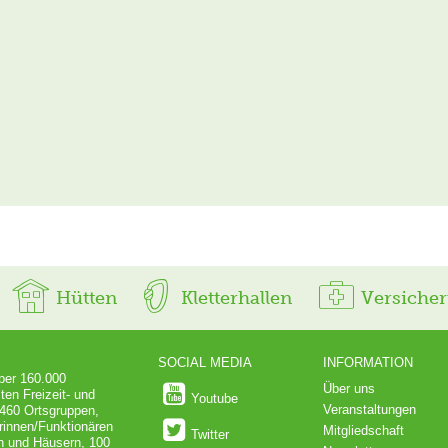
Hütten
Kletterhallen
Versiche
SOCIAL MEDIA
INFORMATION
über 160.000
Über uns
ten Freizeit- und
Youtube
Veranstaltungen
 460 Ortsgruppen,
rinnen/Funktionären
Mitgliedschaft
Twitter
en und Häusern, 100