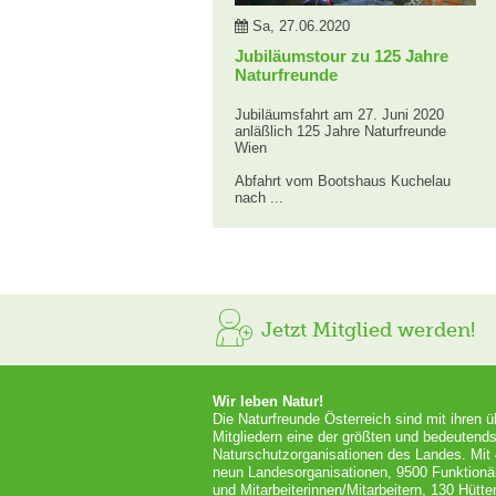
Sa, 27.06.2020
Jubiläumstour zu 125 Jahre
Naturfreunde
Jubiläumsfahrt am 27. Juni 2020
anläßlich 125 Jahre Naturfreunde
Wien
Abfahrt vom Bootshaus Kuchelau
nach ...
Jetzt Mitglied werden!
Wir leben Natur!
Die Naturfreunde Österreich sind mit ihren 
Mitgliedern eine der größten und bedeutends
Naturschutzorganisationen des Landes. Mit
neun Landesorganisationen, 9500 Funktionä
und Mitarbeiterinnen/Mitarbeitern, 130 Hütt