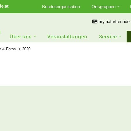
e.at
Bundesorganisation
Ortsgruppen
my.naturfreunde
Über uns
Veranstaltungen
Service
e & Fotos
2020